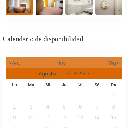
Calendario de disponibilidad
<Ant
Hoy
Sig>
Lu
Ma
Mi
Ju
Vi
Sá
Do
1
2
3
4
5
6
7
8
9
10
11
12
13
14
15