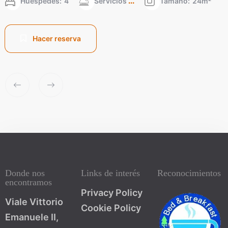
Huéspedes:
4
Servicios
Tamaño:
24m²
Hacer reserva
Donde nos
Links de interés
Reconocimientos
encontramos
Privacy Policy
Viale Vittorio
Cookie Policy
Emanuele II,