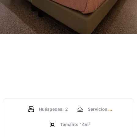
Huéspedes:
2
Servicios
Tamaño:
14m²