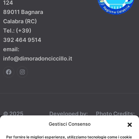
124
89011 Bagnara
Calabra (RC)
Tel.: (+39)
392 464 9514
email:
info@dimoradonciccillo.it
© 2025
Developed by:
Photo Credits:
Dimora Don
AJepCom
Foto Mazzullo
Gestisci Consenso
Ciccillo Bed
Per fornire le migliori esperienze, utilizziamo tecnologie come i cookie