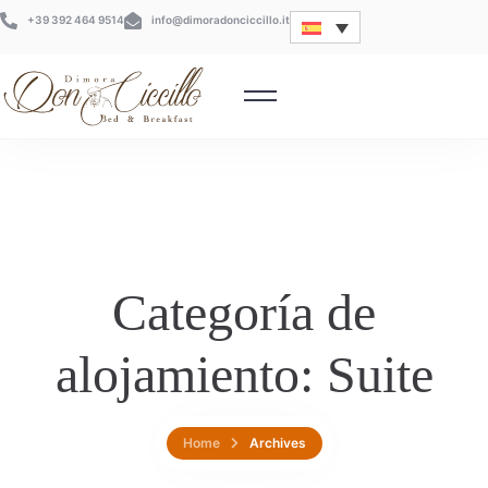
+39 392 464 9514
info@dimoradonciccillo.it
Categoría de
alojamiento:
Suite
Home
Archives