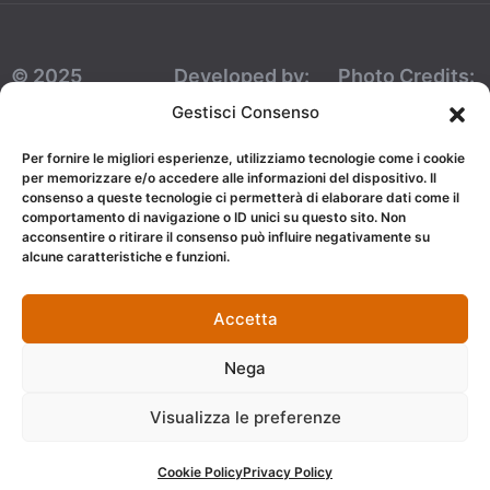
© 2025
Developed by:
Photo Credits:
Dimora Don
AJepCom
Foto Mazzullo
Gestisci Consenso
Ciccillo Bed
Per fornire le migliori esperienze, utilizziamo tecnologie come i cookie
And Breakfast.
per memorizzare e/o accedere alle informazioni del dispositivo. Il
consenso a queste tecnologie ci permetterà di elaborare dati come il
NIF:
comportamento di navigazione o ID unici su questo sito. Non
acconsentire o ritirare il consenso può influire negativamente su
03318120809.
alcune caratteristiche e funzioni.
Todos los
derechos
Accetta
reservados.
Nega
Visualizza le preferenze
Cookie Policy
Privacy Policy