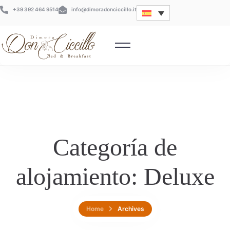
+39 392 464 9514
info@dimoradonciccillo.it
Categoría de
alojamiento:
Deluxe
Home
Archives