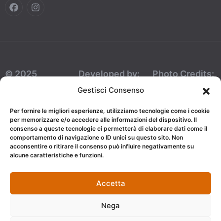
© 2025
Developed by:
Photo Credits:
Dimora Don
AJepCom
Foto Mazzullo
Gestisci Consenso
Ciccillo Bed
Per fornire le migliori esperienze, utilizziamo tecnologie come i cookie
And Breakfast.
per memorizzare e/o accedere alle informazioni del dispositivo. Il
consenso a queste tecnologie ci permetterà di elaborare dati come il
NIF:
comportamento di navigazione o ID unici su questo sito. Non
acconsentire o ritirare il consenso può influire negativamente su
03318120809.
alcune caratteristiche e funzioni.
Todos los
derechos
Accetta
reservados.
Nega