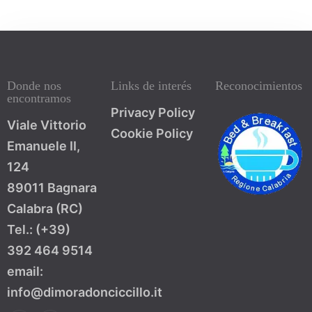
100
Donde nos
Links de interés
Reconocimientos
encontramos
Privacy Policy
Viale Vittorio
Cookie Policy
Emanuele II,
124
89011 Bagnara
Calabra (RC)
Tel.: (+39)
392 464 9514
email:
info@dimoradonciccillo.it