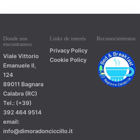
100
Donde nos
Links de interés
Reconocimientos
encontramos
Privacy Policy
Viale Vittorio
Cookie Policy
Emanuele II,
124
89011 Bagnara
Calabra (RC)
Tel.: (+39)
392 464 9514
email:
info@dimoradonciccillo.it