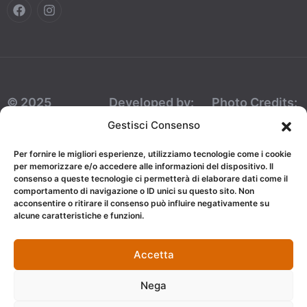
© 2025
Developed by:
Photo Credits:
Dimora Don
AJepCom
Foto Mazzullo
Gestisci Consenso
Ciccillo Bed
Per fornire le migliori esperienze, utilizziamo tecnologie come i cookie
And Breakfast.
per memorizzare e/o accedere alle informazioni del dispositivo. Il
consenso a queste tecnologie ci permetterà di elaborare dati come il
NIF:
comportamento di navigazione o ID unici su questo sito. Non
acconsentire o ritirare il consenso può influire negativamente su
03318120809.
alcune caratteristiche e funzioni.
Todos los
derechos
Accetta
reservados.
Nega