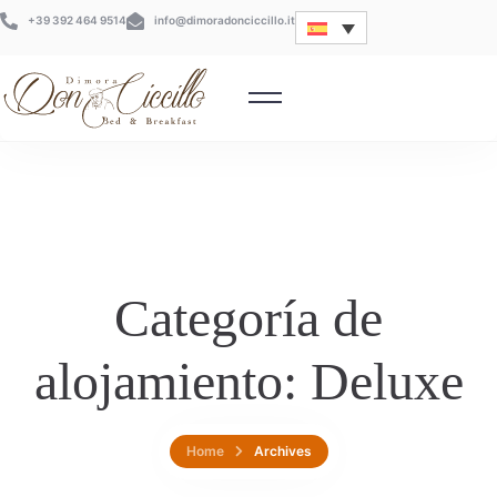
+39 392 464 9514
info@dimoradonciccillo.it
Categoría de
alojamiento:
Deluxe
Home
Archives