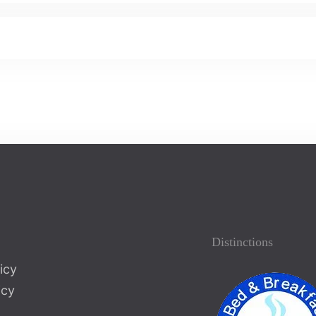
100
Distinctions
icy
icy