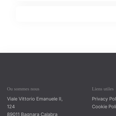
Ou sommes nous
Liens utiles
Viale Vittorio Emanuele II,
Privacy Pol
124
Cookie Pol
89011 Bagnara Calabra