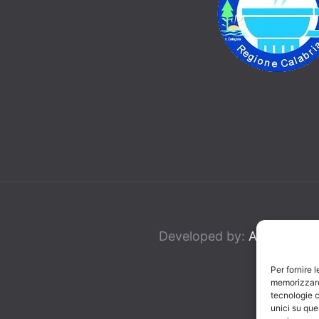
Developed by:
AJepCom
Per fornire 
memorizzare 
tecnologie c
unici su que