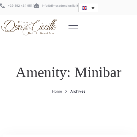
+39 392 464 9514
info@dimoradonciccillo.it
Amenity:
Minibar
Home
Archives