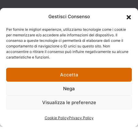
© 2025
Developed by:
Photo Credits:
Gestisci Consenso
Dimora Don
AJepCom
Foto Mazzullo
Per fornire le migliori esperienze, utilizziamo tecnologie come i cookie
Ciccillo Bed
per memorizzare e/o accedere alle informazioni del dispositivo. Il
consenso a queste tecnologie ci permetterà di elaborare dati come il
And Breakfast.
comportamento di navigazione o ID unici su questo sito. Non
acconsentire o ritirare il consenso può influire negativamente su alcune
VAT number:
caratteristiche e funzioni.
03318120809.
All rights
Accetta
reserved.
Nega
Visualizza le preferenze
Cookie Policy
Privacy Policy