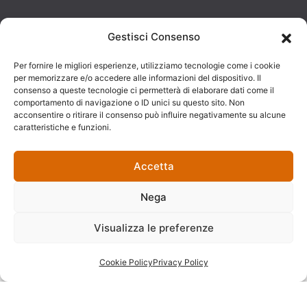
© 2025
Developed by:
Photo Credits:
Gestisci Consenso
Dimora Don
AJepCom
Foto Mazzullo
Per fornire le migliori esperienze, utilizziamo tecnologie come i cookie
Ciccillo Bed
per memorizzare e/o accedere alle informazioni del dispositivo. Il
consenso a queste tecnologie ci permetterà di elaborare dati come il
And Breakfast.
comportamento di navigazione o ID unici su questo sito. Non
acconsentire o ritirare il consenso può influire negativamente su alcune
VAT number:
caratteristiche e funzioni.
03318120809.
All rights
Accetta
reserved.
Nega
Visualizza le preferenze
Cookie Policy
Privacy Policy