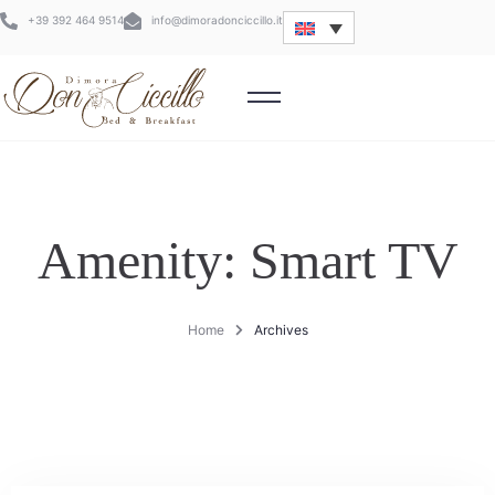
+39 392 464 9514
info@dimoradonciccillo.it
Amenity:
Smart TV
Home
Archives