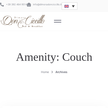
+39 392 464 9514
info@dimoradonciccillo.it
Amenity:
Couch
Home
Archives