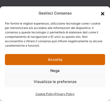
© 2025
Developed by:
Photo Credits:
Gestisci Consenso
Dimora Don
AJepCom
Foto Mazzullo
Per fornire le migliori esperienze, utilizziamo tecnologie come i cookie
Ciccillo Bed
per memorizzare e/o accedere alle informazioni del dispositivo. Il
consenso a queste tecnologie ci permetterà di elaborare dati come il
And Breakfast.
comportamento di navigazione o ID unici su questo sito. Non
acconsentire o ritirare il consenso può influire negativamente su alcune
VAT number:
caratteristiche e funzioni.
03318120809.
All rights
Accetta
reserved.
Nega
Visualizza le preferenze
Cookie Policy
Privacy Policy