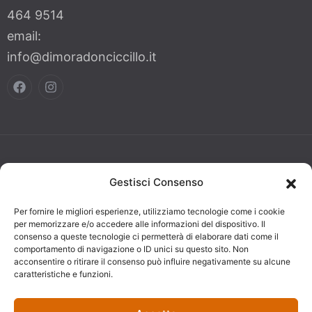
464 9514
email:
info@dimoradonciccillo.it
© 2025
Developed by:
Photo Credits:
Gestisci Consenso
Dimora Don
AJepCom
Foto Mazzullo
Per fornire le migliori esperienze, utilizziamo tecnologie come i cookie
Ciccillo Bed
per memorizzare e/o accedere alle informazioni del dispositivo. Il
consenso a queste tecnologie ci permetterà di elaborare dati come il
And Breakfast.
comportamento di navigazione o ID unici su questo sito. Non
acconsentire o ritirare il consenso può influire negativamente su alcune
VAT number:
caratteristiche e funzioni.
03318120809.
All rights