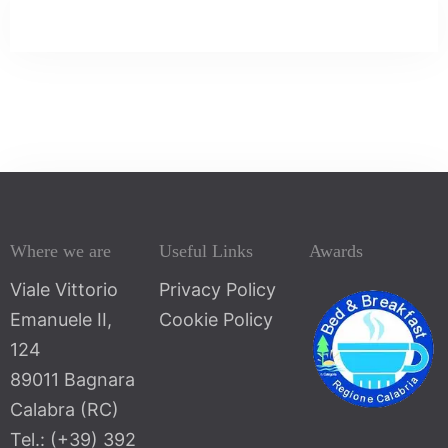
Where we are
Useful Links
Awards
Viale Vittorio
Privacy Policy
100
Emanuele II,
Cookie Policy
124
89011 Bagnara
Calabra (RC)
Tel.: (+39) 392